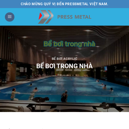
Bỏ
CHÀO MỪNG QUÝ VỊ ĐẾN PRESSMETAL VIỆT NAM.
qua
nội
dung
BỂ BƠI ACRYLIC
BỂ BƠI TRONG NHÀ