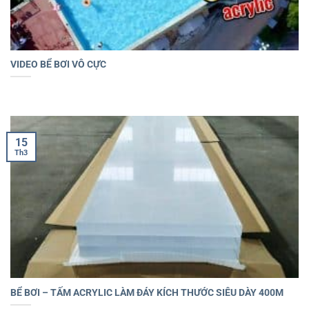
VIDEO BỂ BƠI VÔ CỰC
15
Th3
BỂ BƠI – TẤM ACRYLIC LÀM ĐÁY KÍCH THƯỚC SIÊU DÀY 400M