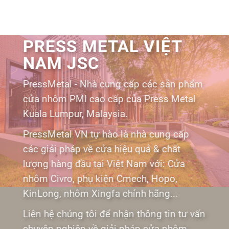
PRESS METAL VIỆT
NAM JSC
PressMetal - Nhà cung cấp các sản phẩm
cửa nhôm PMI cao cấp của Press Metal
Kuala Lumpur, Malaysia.
PressMetal VN tự hào là nhà cung cấp
các giải pháp về cửa hiệu quả & chất
lượng hàng đầu tại Việt Nam với: Cửa
nhôm Civro, phụ kiện Cmech, Hopo,
KinLong, nhôm Xingfa chính hãng...
Liên hệ chúng tôi để nhận thông tin tư vấn
chuyên nghiệp về giải pháp cửa nhôm