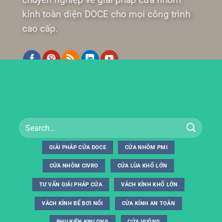
kính toàn diện DOCE cho mọi công trình
cao cấp.
GIẢI PHÁP CỬA DOCE
CỬA NHÔM PMI
CỬA NHÔM CIVRO
CỬA LÙA KHỔ LỚN
TƯ VẤN GIẢI PHÁP CỬA
VÁCH KÍNH KHỔ LỚN
VÁCH KÍNH BỂ BƠI NỔI
CỬA KÍNH AN TOÀN
PHỤ KIỆN KINLONG
CỬA VUÔNG