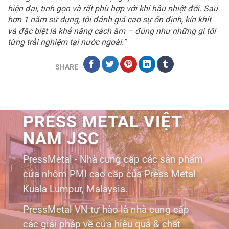
hiện đại, tinh gọn và rất phù hợp với khí hậu nhiệt đới. Sau
hơn 1 năm sử dụng, tôi đánh giá cao sự ổn định, kín khít
và đặc biệt là khả năng cách âm – đúng như những gì tôi
từng trải nghiệm tại nước ngoài.”
SHARE
PRESS METAL VIỆT
NAM JSC
PressMetal - Nhà cung cấp các sản phẩm
cửa nhôm PMI cao cấp của Press Metal
Kuala Lumpur, Malaysia.
PressMetal VN tự hào là nhà cung cấp
các giải pháp về cửa hiệu quả & chất