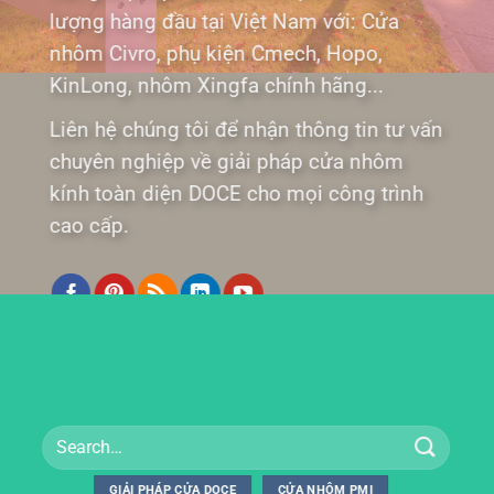
lượng hàng đầu tại Việt Nam với: Cửa
nhôm Civro, phụ kiện Cmech, Hopo,
KinLong, nhôm Xingfa chính hãng...
Liên hệ chúng tôi để nhận thông tin tư vấn
chuyên nghiệp về giải pháp cửa nhôm
kính toàn diện DOCE cho mọi công trình
cao cấp.
GIẢI PHÁP CỬA DOCE
CỬA NHÔM PMI