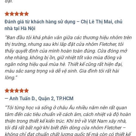
đại.”
Đánh giá từ khách hàng sử dụng – Chị Lê Thị Mai, chủ
nhà tại Hà Nội
“Ban đầu tôi khá phân vân giữa các thương hiệu nhôm trên
thị trường, nhưng sau khi lắp đặt cửa nhôm Fletcher, tôi
thấy quyết định của mình hoàn toàn đúng. Cửa đóng mở
nhẹ nhàng, không bị ồn, giữ nhiệt tốt vào mùa đông và
ngăn nóng hiệu quả mùa hè. Thiết kế cũng rất hiện đại,
màu sắc sang trọng và dễ vệ sinh. Gia đình tôi rất hài
lòng.”
—
Anh Tuấn D., Quận 2, TP.HCM
“Tôi từng học và sống ở châu Âu nhiều năm nên rất quan
tâm đến các tiêu chuẩn về cách âm, cách nhiệt và độ hoàn
thiện trong thiết kế kiến trúc. Khi trở về Việt Nam xây nhà,
tôi đã rất bất ngờ khi biết đến dòng cửa nhôm Fletcher –
không chỉ đạt chuẩn chất lượng quốc tế mà còn có thiết kế