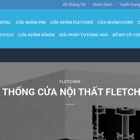
Về Chúng Tôi
Chính Sách
Tuyển Dụn
.
METAL
CỬA NHÔM PMI
CỬA NHÔM FLETCHER
CỬA NHÔM CIVRO
C
M SOCO
CỬA NHÔM KÖGEN
GIẢI PHÁP TỰ ĐỘNG HOÁ
BỂ BƠI VÔ CỰ
FLETCHER
 THỐNG CỬA NỘI THẤT FLETC