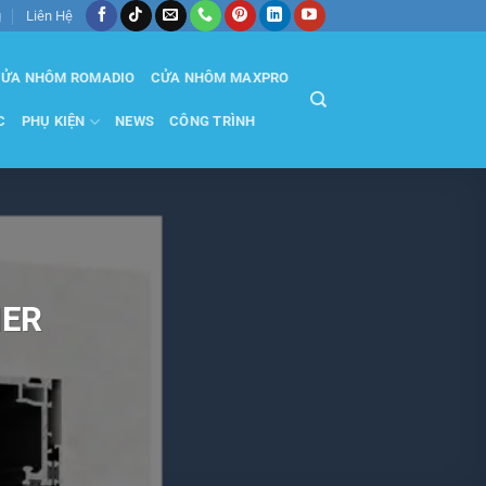
g
Liên Hệ
ỬA NHÔM ROMADIO
CỬA NHÔM MAXPRO
C
PHỤ KIỆN
NEWS
CÔNG TRÌNH
HER