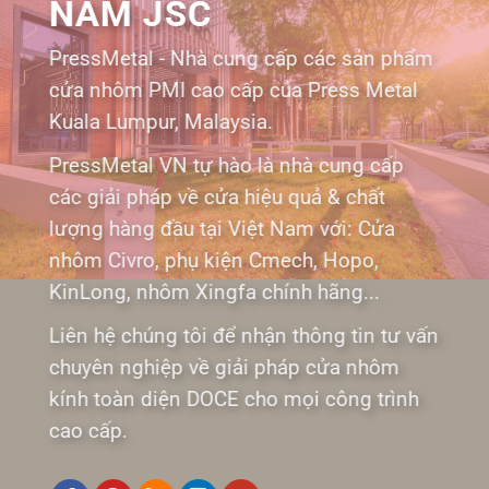
NAM JSC
PressMetal - Nhà cung cấp các sản phẩm
cửa nhôm PMI cao cấp của Press Metal
Kuala Lumpur, Malaysia.
PressMetal VN tự hào là nhà cung cấp
các giải pháp về cửa hiệu quả & chất
lượng hàng đầu tại Việt Nam với: Cửa
nhôm Civro, phụ kiện Cmech, Hopo,
KinLong, nhôm Xingfa chính hãng...
Liên hệ chúng tôi để nhận thông tin tư vấn
chuyên nghiệp về giải pháp cửa nhôm
kính toàn diện DOCE cho mọi công trình
cao cấp.