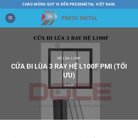
Bỏ
CHÀO MỪNG QUÝ VỊ ĐẾN PRESSMETAL VIỆT NAM.
qua
nội
dung
HỆ LÙA L100F
CỬA ĐI LÙA 3 RAY HỆ L100F PMI (TỐI
ƯU)