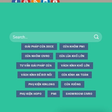
GIẢI PHÁP CỬA DOCE
CỬA NHÔM PMI
CỬA NHÔM CIVRO
CỬA LÙA KHỔ LỚN
TƯ VẤN GIẢI PHÁP CỬA
VÁCH KÍNH KHỔ LỚN
VÁCH KÍNH BỂ BƠI NỔI
CỬA KÍNH AN TOÀN
PHỤ KIỆN KINLONG
CỬA VUÔNG
PHỤ KIỆN HOPO
PMI
SHOWROOM CIVRO