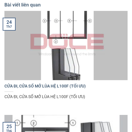
Bài viết liên quan
24
Th7
CỬA ĐI, CỬA SỔ MỞ LÙA HỆ L100F (TỐI ƯU)
CỬA ĐI, CỬA SỔ MỞ LÙA HỆ L100F (TỐI ƯU)
25
Th6