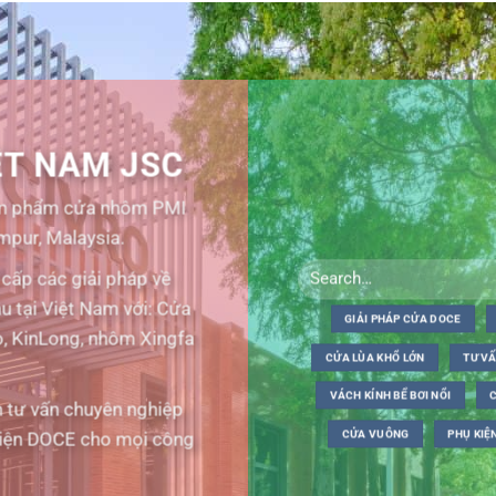
ỆT NAM JSC
sản phẩm cửa nhôm PMI
mpur, Malaysia.
cấp các giải pháp về
u tại Việt Nam với: Cửa
GIẢI PHÁP CỬA DOCE
, KinLong, nhôm Xingfa
CỬA LÙA KHỔ LỚN
TƯ VẤ
VÁCH KÍNH BỂ BƠI NỔI
n tư vấn chuyên nghiệp
diện DOCE cho mọi công
CỬA VUÔNG
PHỤ KIỆ