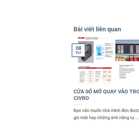
Bài viết liên quan
08
Th7
CỬA SỔ MỞ QUAY VÀO TR
CIVRO
Bạn vẫn muốn nhà mình đón được
gió mát hay những ánh nắng tự...