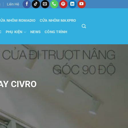
g
Liên Hệ
ỬA NHÔM ROMADIO
CỬA NHÔM MAXPRO
C
PHỤ KIỆN
NEWS
CÔNG TRÌNH
AY CIVRO