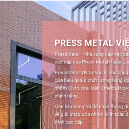
PRESS METAL VI
PressMetal - Nhà cung cấp các 
cao cấp của Press Metal Kuala Lu
PressMetal VN tự hào là nhà cung 
cửa hiệu quả & chất lượng hàng đầ
nhôm Civro, phụ kiện Cmech, Hopo
chính hãng...
Liên hệ chúng tôi để nhận thông ti
về giải pháp cửa nhôm kính toàn 
trình cao cấp.