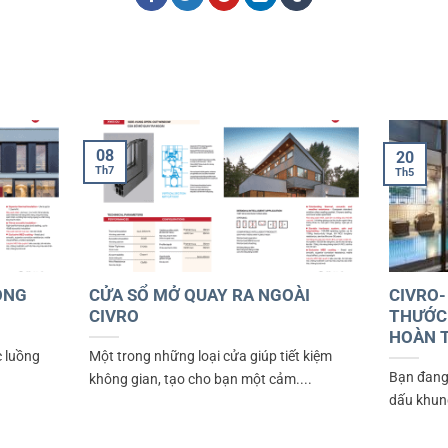
08
20
Th7
Th5
ONG
CỬA SỔ MỞ QUAY RA NGOÀI
CIVRO-
CIVRO
THƯỚC
HOÀN 
 luồng
Một trong những loại cửa giúp tiết kiệm
Bạn đang
.
không gian, tạo cho bạn một cảm....
dấu khung