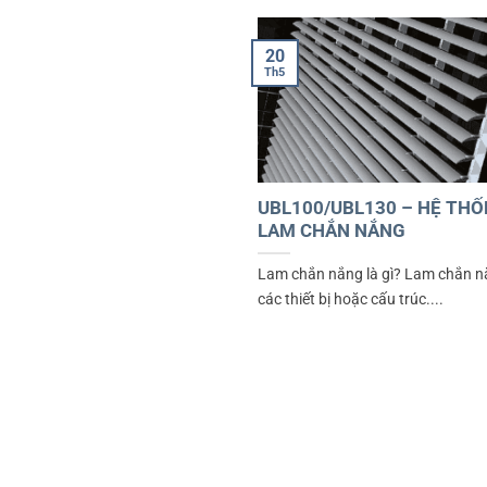
20
Th5
UBL100/UBL130 – HỆ TH
LAM CHẮN NẮNG
Lam chắn nắng là gì? Lam chắn n
các thiết bị hoặc cấu trúc....