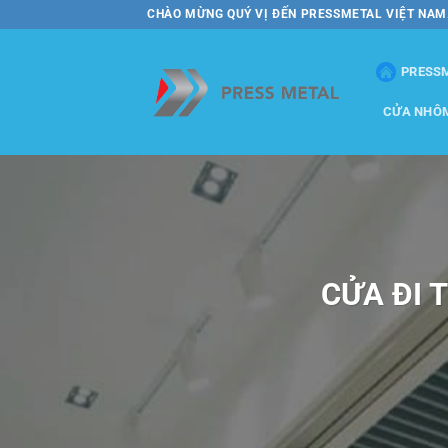
Bỏ
CHÀO MỪNG QUÝ VỊ ĐẾN PRESSMETAL VIỆT NAM
qua
nội
PRESS
dung
CỬA NHÔ
CỬA ĐI 