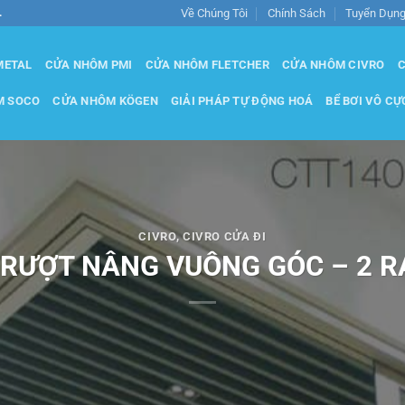
Về Chúng Tôi
Chính Sách
Tuyển Dụn
.
METAL
CỬA NHÔM PMI
CỬA NHÔM FLETCHER
CỬA NHÔM CIVRO
C
M SOCO
CỬA NHÔM KÖGEN
GIẢI PHÁP TỰ ĐỘNG HOÁ
BỂ BƠI VÔ CỰ
CIVRO
,
CIVRO CỬA ĐI
TRƯỢT NÂNG VUÔNG GÓC – 2 R