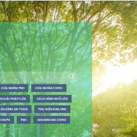
CỬA NHÔM PMI
CỬA NHÔM CIVRO
N GIẢI PHÁP CỬA
VÁCH KÍNH KHỔ LỚN
CỬA KÍNH AN TOÀN
PHỤ KIỆN KINLONG
N HOPO
PMI
SHOWROOM CIVRO