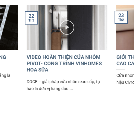
23
22
Th2
Th3
ỐNG
VIDEO HOÀN THIỆN CỬA NHÔM
GIỚI T
PIVOT- CÔNG TRÌNH VINHOMES
CAO CẤ
HOA SỮA
ắng là
Cửa nhôm
DOCE – giải pháp cửa nhôm cao cấp, tự
hiệu Civr
hào là đơn vị hàng đầu....