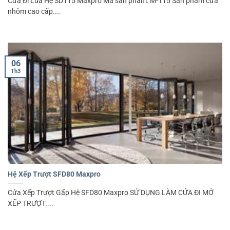
Cửa Đi Lùa Hệ SD115 Maxpro Mã sản phẩm: M-115 Sản phẩm cửa
nhôm cao cấp....
06
Th3
Hệ Xếp Trượt SFD80 Maxpro
Cửa Xếp Trượt Gấp Hệ SFD80 Maxpro SỬ DỤNG LÀM CỬA ĐI MỞ
XẾP TRƯỢT....