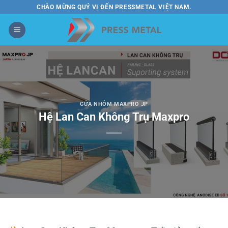
Bỏ
CHÀO MỪNG QUÝ VỊ ĐẾN PRESSMETAL VIỆT NAM.
qua
nội
dung
CỬA NHÔM MAXPRO JP
Hệ Lan Can Không Trụ Maxpro