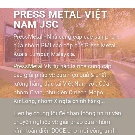
PRESS METAL VIỆT
NAM JSC
PressMetal - Nhà cung cấp các sản phẩm
cửa nhôm PMI cao cấp của Press Metal
Kuala Lumpur, Malaysia.
PressMetal VN tự hào là nhà cung cấp
các giải pháp về cửa hiệu quả & chất
lượng hàng đầu tại Việt Nam với: Cửa
nhôm Civro, phụ kiện Cmech, Hopo,
KinLong, nhôm Xingfa chính hãng...
Liên hệ chúng tôi để nhận thông tin tư vấn
chuyên nghiệp về giải pháp cửa nhôm
kính toàn diện DOCE cho mọi công trình