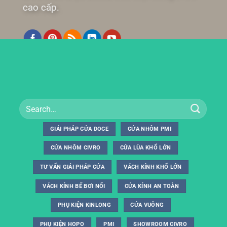
cao cấp.
GIẢI PHÁP CỬA DOCE
CỬA NHÔM PMI
CỬA NHÔM CIVRO
CỬA LÙA KHỔ LỚN
TƯ VẤN GIẢI PHÁP CỬA
VÁCH KÍNH KHỔ LỚN
VÁCH KÍNH BỂ BƠI NỔI
CỬA KÍNH AN TOÀN
PHỤ KIỆN KINLONG
CỬA VUÔNG
PHỤ KIỆN HOPO
PMI
SHOWROOM CIVRO