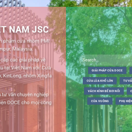
ỆT NAM JSC
sản phẩm cửa nhôm PMI
mpur, Malaysia.
cấp các giải pháp về
u tại Việt Nam với: Cửa
GIẢI PHÁP CỬA DOCE
, KinLong, nhôm Xingfa
CỬA LÙA KHỔ LỚN
TƯ VẤ
VÁCH KÍNH BỂ BƠI NỔI
n tư vấn chuyên nghiệp
diện DOCE cho mọi công
CỬA VUÔNG
PHỤ KIỆ