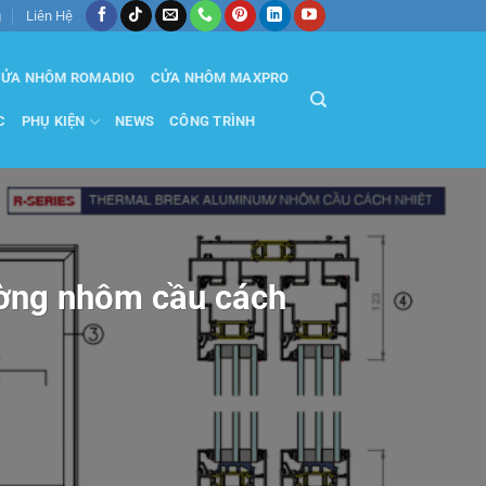
g
Liên Hệ
ỬA NHÔM ROMADIO
CỬA NHÔM MAXPRO
C
PHỤ KIỆN
NEWS
CÔNG TRÌNH
ường nhôm cầu cách