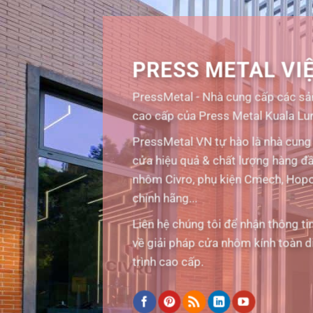
PRESS METAL VI
PressMetal - Nhà cung cấp các 
cao cấp của Press Metal Kuala Lu
PressMetal VN tự hào là nhà cung 
cửa hiệu quả & chất lượng hàng đầ
nhôm Civro, phụ kiện Cmech, Hopo
chính hãng...
Liên hệ chúng tôi để nhận thông ti
về giải pháp cửa nhôm kính toàn 
trình cao cấp.