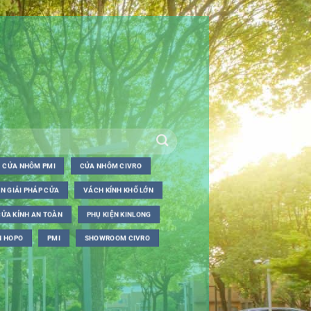
CỬA NHÔM PMI
CỬA NHÔM CIVRO
N GIẢI PHÁP CỬA
VÁCH KÍNH KHỔ LỚN
CỬA KÍNH AN TOÀN
PHỤ KIỆN KINLONG
N HOPO
PMI
SHOWROOM CIVRO