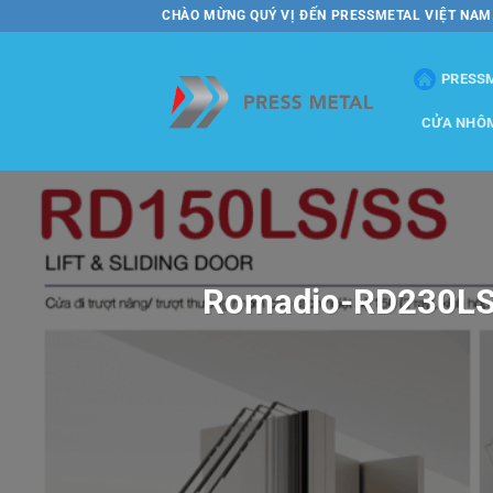
Bỏ
CHÀO MỪNG QUÝ VỊ ĐẾN PRESSMETAL VIỆT NAM
qua
nội
PRESS
dung
CỬA NHÔ
Romadio-RD230LS/S