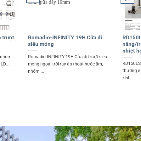
 trượt
Romadio-INFINITY 19H Cửa đi
RD150LS
siêu mỏng
nâng/t
nhiệt h
t nhôm
Romadio-INFINITY 19H Cửa đi trượt siêu
RD150LS/
LD....
mỏng ngoài trời ray ẩn thoát nước âm,
thường nh
nhôm....
kính....