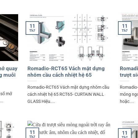
11
11
Th7
Th7
ổ mở quay
Romadio-RCT65 Vách mặt dựng
Romadi
ng muỗi
nhôm cầu cách nhiệt hệ 65
trượt s
Romadio-RCT65 Vách mặt dựng nhôm cầu
Romadio-I
a sổ mở
cách nhiệt hệ 65 RCT65- CURTAIN WALL
mỏng ngoà
..
GLASS Hiệu....
hoặc....
11
11
Th7
Th7