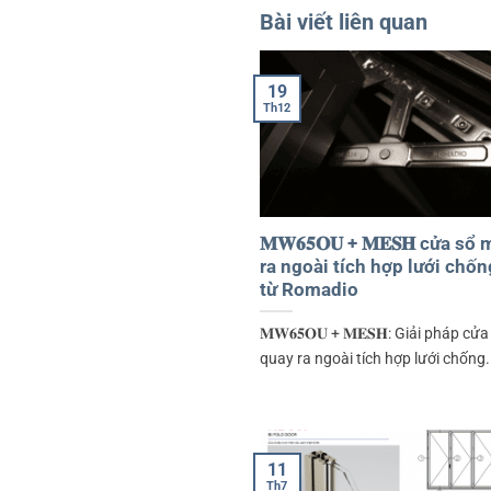
Bài viết liên quan
19
Th12
𝐌𝐖𝟔𝟓𝐎𝐔 + 𝐌𝐄𝐒𝐇 cửa s
ra ngoài tích hợp lưới chố
từ Romadio
𝐌𝐖𝟔𝟓𝐎𝐔 + 𝐌𝐄𝐒𝐇: Giải pháp cử
quay ra ngoài tích hợp lưới chống..
11
Th7