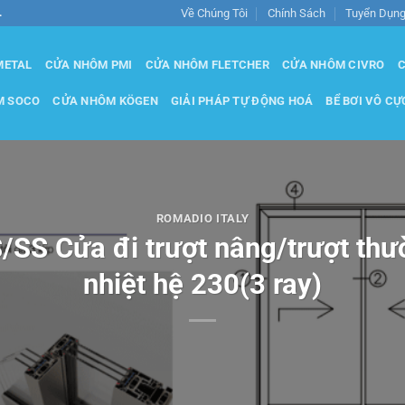
Về Chúng Tôi
Chính Sách
Tuyển Dụn
.
METAL
CỬA NHÔM PMI
CỬA NHÔM FLETCHER
CỬA NHÔM CIVRO
C
M SOCO
CỬA NHÔM KÖGEN
GIẢI PHÁP TỰ ĐỘNG HOÁ
BỂ BƠI VÔ CỰ
ROMADIO ITALY
S Cửa đi trượt nâng/trượt th
nhiệt hệ 230(3 ray)